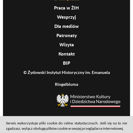
Praca w ŻIH
Wesprzyj
Dla mediów
Patronaty
Wizyta
Kontakt
BIP
© Żydowski Instytut Historyczny im. Emanuela
Ringelbluma
MKiDN
Serwis wykorzystuje pliki cookie do celów statystycznych. Jeśli się na to nie
Footer menu
Mapa serwisu
Polityka prywatności
Deklaracja dostępności
zgadzasz, wyłącz obsługę plików cookie w swojej przeglądarce internetowej.