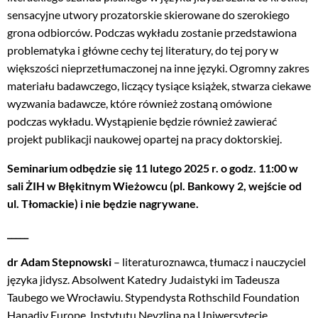
sensacyjne utwory prozatorskie skierowane do szerokiego
grona odbiorców. Podczas wykładu zostanie przedstawiona
problematyka i główne cechy tej literatury, do tej pory w
większości nieprzetłumaczonej na inne języki. Ogromny zakres
materiału badawczego, liczący tysiące książek, stwarza ciekawe
wyzwania badawcze, które również zostaną omówione
podczas wykładu. Wystąpienie będzie również zawierać
projekt publikacji naukowej opartej na pracy doktorskiej.
Seminarium odbędzie się 11 lutego 2025 r. o godz. 11:00 w
sali ŻIH w Błękitnym Wieżowcu (pl. Bankowy 2, wejście od
ul. Tłomackie) i nie będzie nagrywane.
_____
dr Adam Stepnowski
– literaturoznawca, tłumacz i nauczyciel
języka jidysz. Absolwent Katedry Judaistyki im Tadeusza
Taubego we Wrocławiu. Stypendysta Rothschild Foundation
Hanadiv Europe, Instytutu Nevzlina na Uniwersytecie