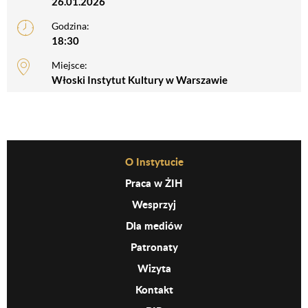
26.01.2026
Godzina:
18:30
Miejsce:
Włoski Instytut Kultury w Warszawie
Before Footer Menu
O Instytucie
Praca w ŻIH
Wesprzyj
Dla mediów
Patronaty
Wizyta
Kontakt