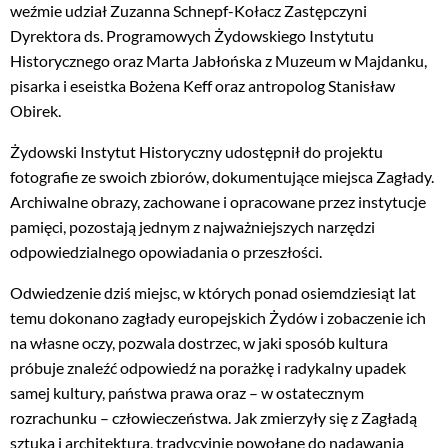
weźmie udział Zuzanna Schnepf-Kołacz Zastępczyni
Dyrektora ds. Programowych Żydowskiego Instytutu
Historycznego oraz Marta Jabłońska z Muzeum w Majdanku,
pisarka i eseistka Bożena Keff oraz antropolog Stanisław
Obirek.
Żydowski Instytut Historyczny udostępnił do projektu
fotografie ze swoich zbiorów, dokumentujące miejsca Zagłady.
Archiwalne obrazy, zachowane i opracowane przez instytucje
pamięci, pozostają jednym z najważniejszych narzędzi
odpowiedzialnego opowiadania o przeszłości.
Odwiedzenie dziś miejsc, w których ponad osiemdziesiąt lat
temu dokonano zagłady europejskich Żydów i zobaczenie ich
na własne oczy, pozwala dostrzec, w jaki sposób kultura
próbuje znaleźć odpowiedź na porażkę i radykalny upadek
samej kultury, państwa prawa oraz – w ostatecznym
rozrachunku – człowieczeństwa. Jak zmierzyły się z Zagładą
sztuka i architektura, tradycyjnie powołane do nadawania