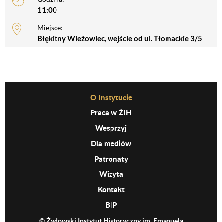
11:00
Miejsce:
Błękitny Wieżowiec, wejście od ul. Tłomackie 3/5
Before Footer Menu
O Instytucie
Praca w ŻIH
Wesprzyj
Dla mediów
Patronaty
Wizyta
Kontakt
BIP
© Żydowski Instytut Historyczny im. Emanuela