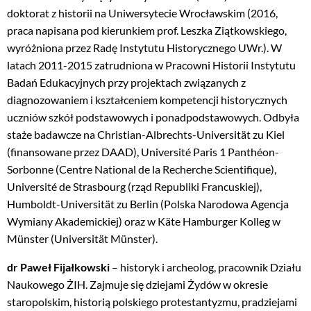
doktorat z historii na Uniwersytecie Wrocławskim (2016,
praca napisana pod kierunkiem prof. Leszka Ziątkowskiego,
wyróżniona przez Radę Instytutu Historycznego UWr.). W
latach 2011-2015 zatrudniona w Pracowni Historii Instytutu
Badań Edukacyjnych przy projektach związanych z
diagnozowaniem i kształceniem kompetencji historycznych
uczniów szkół podstawowych i ponadpodstawowych. Odbyła
staże badawcze na Christian-Albrechts-Universität zu Kiel
(finansowane przez DAAD), Université Paris 1 Panthéon-
Sorbonne (Centre National de la Recherche Scientifique),
Université de Strasbourg (rząd Republiki Francuskiej),
Humboldt-Universität zu Berlin (Polska Narodowa Agencja
Wymiany Akademickiej) oraz w Käte Hamburger Kolleg w
Münster (Universität Münster).
dr Paweł Fijałkowski
– historyk i archeolog, pracownik Działu
Naukowego ŻIH. Zajmuje się dziejami Żydów w okresie
staropolskim, historią polskiego protestantyzmu, pradziejami