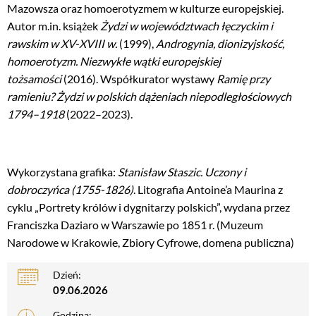
Mazowsza oraz homoerotyzmem w kulturze europejskiej.
Autor m.in. książek
Żydzi w województwach łęczyckim i
rawskim w XV-XVIII w.
(1999),
Androgynia, dionizyjskość,
homoerotyzm. Niezwykłe wątki europejskiej
tożsamości
(2016). Współkurator wystawy
Ramię przy
ramieniu? Żydzi w polskich dążeniach niepodległościowych
1794–1918
(2022–2023).
Wykorzystana grafika:
Stanisław Staszic. Uczony i
dobroczyńca (1755-1826)
. Litografia Antoine’a Maurina z
cyklu „Portrety królów i dygnitarzy polskich”, wydana przez
Franciszka Daziaro w Warszawie po 1851 r. (Muzeum
Narodowe w Krakowie, Zbiory Cyfrowe, domena publiczna)
Dzień:
09.06.2026
Godzina: