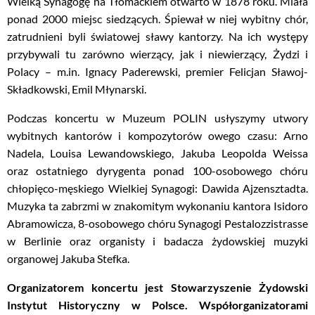
Wielką Synagogę na Tłomackiem otwarto w 1878 roku. Miała
ponad 2000 miejsc siedzących. Śpiewał w niej wybitny chór,
zatrudnieni byli światowej sławy kantorzy. Na ich występy
przybywali tu zarówno wierzący, jak i niewierzący, Żydzi i
Polacy – m.in. Ignacy Paderewski, premier Felicjan Sławoj-
Składkowski, Emil Młynarski.
Podczas koncertu w Muzeum POLIN usłyszymy utwory
wybitnych kantorów i kompozytorów owego czasu: Arno
Nadela, Louisa Lewandowskiego, Jakuba Leopolda Weissa
oraz ostatniego dyrygenta ponad 100-osobowego chóru
chłopięco-męskiego Wielkiej Synagogi: Dawida Ajzensztadta.
Muzyka ta zabrzmi w znakomitym wykonaniu kantora Isidoro
Abramowicza, 8-osobowego chóru Synagogi Pestalozzistrasse
w Berlinie oraz organisty i badacza żydowskiej muzyki
organowej Jakuba Stefka.
Organizatorem koncertu jest Stowarzyszenie Żydowski
Instytut Historyczny w Polsce. Współorganizatorami