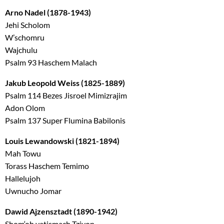
Arno Nadel (1878-1943)
Jehi Scholom
W’schomru
Wajchulu
Psalm 93 Haschem Malach
Jakub Leopold Weiss (1825-1889)
Psalm 114 Bezes Jisroel Mimizrajim
Adon Olom
Psalm 137 Super Flumina Babilonis
Louis Lewandowski (1821-1894)
Mah Towu
Torass Haschem Temimo
Hallelujoh
Uwnucho Jomar
Dawid Ajzensztadt (1890-1942)
Shom‘oh vatismach Tziyon