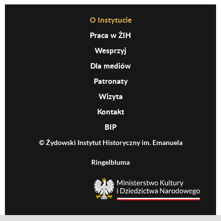
Before Footer Menu
O Instytucie
Praca w ŻIH
Wesprzyj
Dla mediów
Patronaty
Wizyta
Kontakt
BIP
© Żydowski Instytut Historyczny im. Emanuela
Ringelbluma
MKiDN