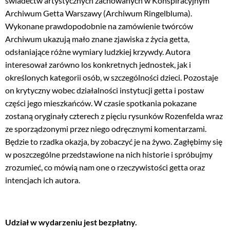
świadectw artystycznych zachowanych w Konspiracyjnym
Archiwum Getta Warszawy (Archiwum Ringelbluma).
Wykonane prawdopodobnie na zamówienie twórców
Archiwum ukazują mało znane zjawiska z życia getta,
odsłaniające różne wymiary ludzkiej krzywdy. Autora
interesował zarówno los konkretnych jednostek, jak i
określonych kategorii osób, w szczególności dzieci. Pozostaje
on krytyczny wobec działalności instytucji getta i postaw
części jego mieszkańców. W czasie spotkania pokazane
zostaną oryginały czterech z pięciu rysunków Rozenfelda wraz
ze sporządzonymi przez niego odręcznymi komentarzami.
Będzie to rzadka okazja, by zobaczyć je na żywo. Zagłębimy się
w poszczególne przedstawione na nich historie i spróbujmy
zrozumieć, co mówią nam one o rzeczywistości getta oraz
intencjach ich autora.
Udział w wydarzeniu jest bezpłatny.