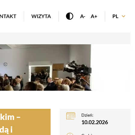
enu
NTAKT
WIZYTA
A-
A+
PL
skim –
Dzień:
10.02.2026
dą i