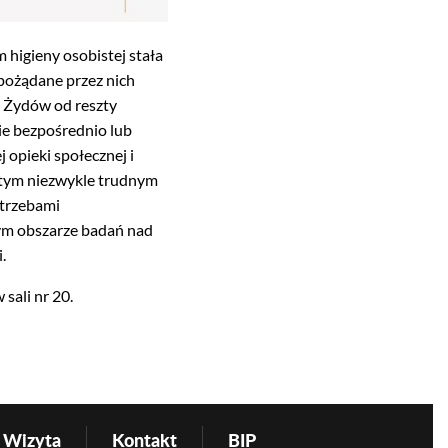
 higieny osobistej stała
pożądane przez nich
a Żydów od reszty
nie bezpośrednio lub
 opieki społecznej i
z tym niezwykle trudnym
otrzebami
ym obszarze badań nad
.
ali nr 20.
Wizyta
Kontakt
BIP