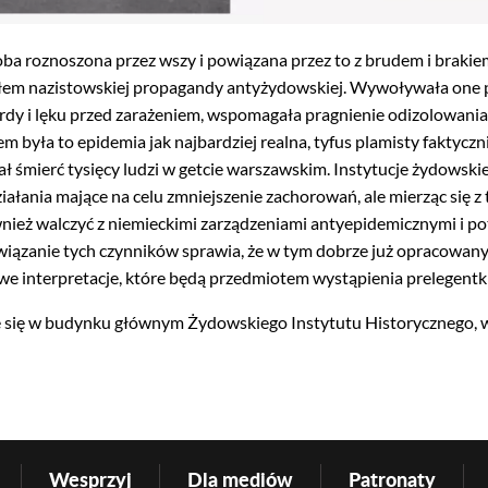
oba roznoszona przez wszy i powiązana przez to z brudem i brakiem
słem nazistowskiej propagandy antyżydowskiej. Wywoływała one 
rdy i lęku przed zarażeniem, wspomagała pragnienie odizolowani
m była to epidemia jak najbardziej realna, tyfus plamisty faktycz
śmierć tysięcy ludzi w getcie warszawskim. Instytucje żydowskiej
iałania mające na celu zmniejszenie zachorowań, ale mierząc się 
nież walczyć z niemieckimi zarządzeniami antyepidemicznymi i p
ązanie tych czynników sprawia, że w tym dobrze już opracowan
e interpretacje, które będą przedmiotem wystąpienia prelegentki
się w budynku głównym Żydowskiego Instytutu Historycznego, w s
Wesprzyj
Dla mediów
Patronaty