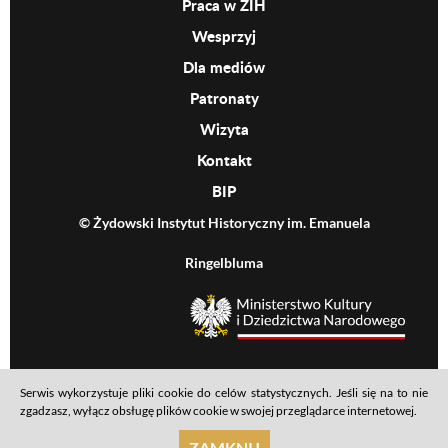
Praca w ŻIH
Wesprzyj
Dla mediów
Patronaty
Wizyta
Kontakt
BIP
© Żydowski Instytut Historyczny im. Emanuela
Ringelbluma
MKiDN
Serwis wykorzystuje pliki cookie do celów statystycznych. Jeśli się na to nie
Footer menu
Mapa serwisu
Polityka prywatności
Deklaracja dostępności
zgadzasz, wyłącz obsługę plików cookie w swojej przeglądarce internetowej.
realizacja: Ideo
ZAMKNIJ