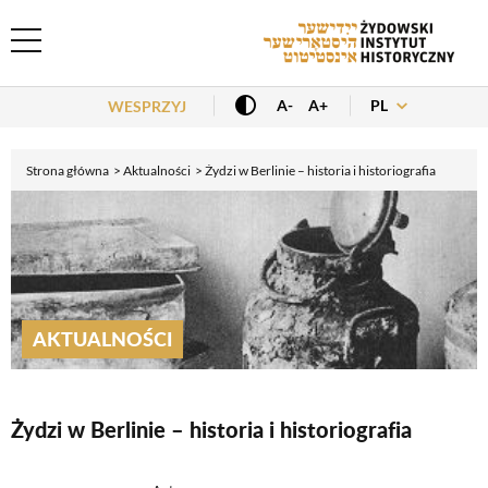
Header Menu
PL
A-
A+
WESPRZYJ
Strona główna
Aktualności
Żydzi w Berlinie – historia i historiografia
AKTUALNOŚCI
Żydzi w Berlinie – historia i historiografia