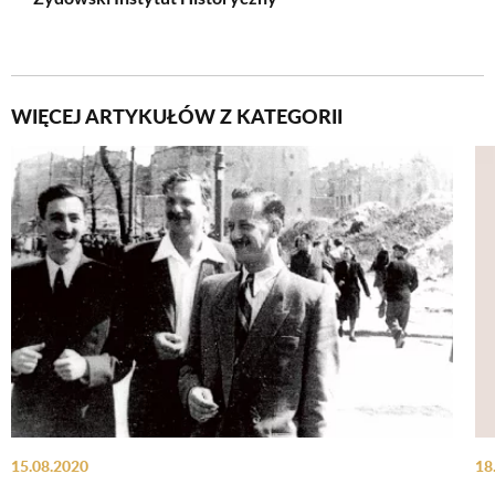
WIĘCEJ ARTYKUŁÓW Z KATEGORII
15.08.2020
18