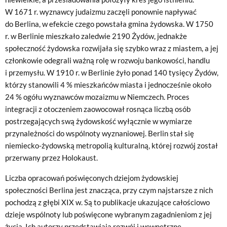
W 1671 r. wyznawcy judaizmu zaczęli ponownie napływać
do Berlina, w efekcie czego powstała gmina żydowska. W 1750
r. w Berlinie mieszkało zaledwie 2190 Żydów, jednakże
społeczność żydowska rozwijała się szybko wraz z miastem, a jej
członkowie odegrali ważną rolę w rozwoju bankowości, handlu
i przemysłu. W 1910 r. w Berlinie żyło ponad 140 tysięcy Żydów,
którzy stanowili 4 % mieszkańców miasta i jednocześnie około
24 % ogółu wyznawców mozaizmu w Niemczech. Proces
integracji z otoczeniem zaowocował rosnąca liczbą osób
postrzegających swą żydowskość wyłącznie w wymiarze
przynależności do wspólnoty wyznaniowej. Berlin stał się
niemiecko-żydowską metropolią kulturalną, której rozwój został
przerwany przez Holokaust.
Liczba opracowań poświęconych dziejom żydowskiej
społeczności Berlina jest znacząca, przy czym najstarsze z nich
pochodzą z głębi XIX w. Są to publikacje ukazujące całościowo
dzieje wspólnoty lub poświęcone wybranym zagadnieniom z jej
życia. Ich autorzy przedstawiają rozwój i wewnętrzne