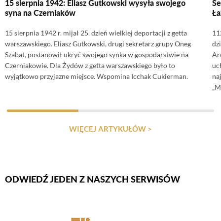
15 sierpnia 1942: Eliasz Gutkowski wysyła swojego
Se
syna na Czerniaków
Ł
15 sierpnia 1942 r. mijał 25. dzień wielkiej deportacji z getta
11
warszawskiego. Eliasz Gutkowski, drugi sekretarz grupy Oneg
dz
Szabat, postanowił ukryć swojego synka w gospodarstwie na
Ar
Czerniakowie. Dla Żydów z getta warszawskiego było to
uc
wyjątkowo przyjazne miejsce. Wspomina Icchak Cukierman.
na
„M
WIĘCEJ ARTYKUŁÓW >
ODWIEDŹ JEDEN Z NASZYCH SERWISÓW
Firmy Rotator