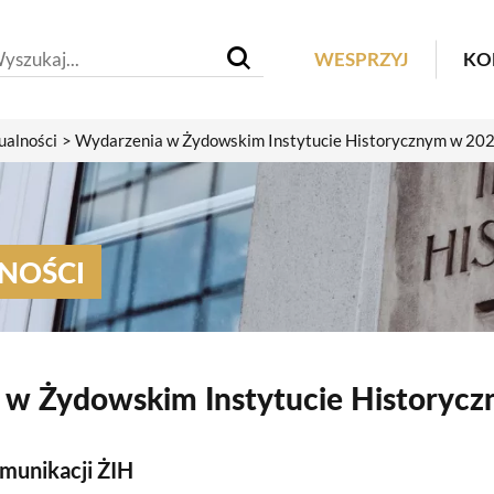
Header M
WESPRZYJ
KO
ualności
Wydarzenia w Żydowskim Instytucie Historycznym w 202
NOŚCI
 w Żydowskim Instytucie Historyc
munikacji ŻIH