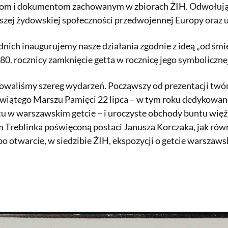
com i dokumentom zachowanym w zbiorach ŻIH. Odwołując 
szej żydowskiej społeczności przedwojennej Europy oraz 
ich inaugurujemy nasze działania zgodnie z ideą „od śmie
. rocznicy zamknięcie getta w rocznicę jego symbolicznej 
owaliśmy szereg wydarzeń. Począwszy od prezentacji twór
iewiątego Marszu Pamięci 22 lipca – w tym roku dedyko
u w warszawskim getcie – i uroczyste obchody buntu więź
 Treblinka poświęconą postaci Janusza Korczaka, jak rów
o otwarcie, w siedzibie ŻIH, ekspozycji o getcie warszawsk