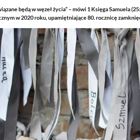
wiązane będą w węzeł życia” – mówi 1 Księga Samuela (
cznym w 2020 roku, upamiętniające 80. rocznicę zamknię