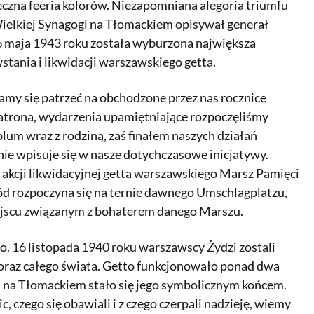
jeczna feeria kolorów. Niezapomniana alegoria triumfu
ielkiej Synagogi na Tłomackiem opisywał generał
16 maja 1943 roku została wyburzona największa
tania i likwidacji warszawskiego getta.
my się patrzeć na obchodzone przez nas rocznice
 patrona, wydarzenia upamiętniające rozpoczęliśmy
lum wraz z rodziną, zaś finałem naszych działań
anie wpisuje się w nasze dotychczasowe inicjatywy.
 akcji likwidacyjnej getta warszawskiego Marsz Pamięci
chód rozpoczyna się na ternie dawnego Umschlagplatzu,
ejscu związanym z bohaterem danego Marszu.
o. 16 listopada 1940 roku warszawscy Żydzi zostali
” oraz całego świata. Getto funkcjonowało ponad dwa
gi na Tłomackiem stało się jego symbolicznym końcem.
, czego się obawiali i z czego czerpali nadzieję, wiemy