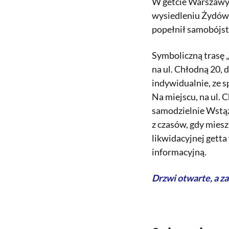
W getcie Warszawy 
wysiedleniu Żydów 
popełnił samobójs
Symboliczną trasę 
na ul. Chłodną 20,
indywidualnie, ze s
Na miejscu, na ul. 
samodzielnie Wstąż
z czasów, gdy miesz
likwidacyjnej gett
informacyjną.
Drzwi otwarte, a z