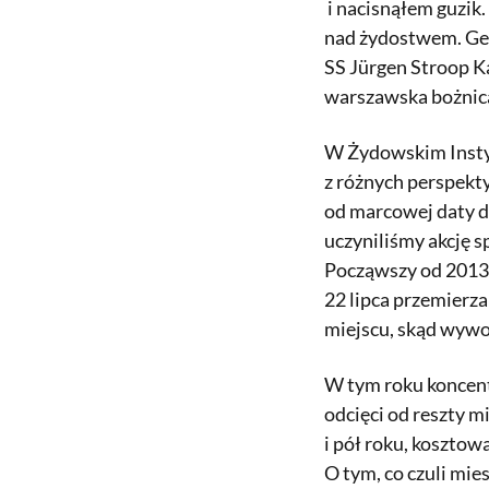
i nacisnąłem guzik.
nad żydostwem. Get
SS Jürgen Stroop 
warszawska bożnica
W Żydowskim Instyt
z różnych perspekty
od marcowej daty de
uczyniliśmy akcję s
Począwszy od 2013 
22 lipca przemierza
miejscu, skąd wywo
W tym roku koncent
odcięci od reszty m
i pół roku, kosztow
O tym, co czuli mie