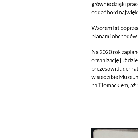
głównie dzięki pra
oddać hołd najwięk
Wzorem lat poprzedn
planami obchodów 80
Na 2020 rok zaplan
organizację już dz
prezesowi Judenrat
w siedzibie Muzeum
na Tłomackiem, aż p