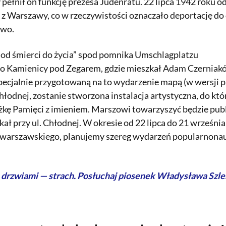
pełnił on funkcję prezesa Judenratu. 22 lipca 1942 rok
z Warszawy, co w rzeczywistości oznaczało deportację do o
two.
„od śmierci do życia” spod pomnika Umschlagplatzu
 do Kamienicy pod Zegarem, gdzie mieszkał Adam Czernia
pecjalnie przygotowaną na to wydarzenie mapą (w wersji p
Chłodnej, zostanie stworzona instalacja artystyczna, do k
kę Pamięci z imieniem. Marszowi towarzyszyć będzie pub
kał przy ul. Chłodnej. W okresie od 22 lipca do 21 września 
a warszawskiego, planujemy szereg wydarzeń popularnonau
a drzwiami — strach. Posłuchaj piosenek Władysława Szle