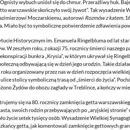
 Ognisty wybuch uniósł się do chmur. Przeraźliwy huk. Ba
to warszawskie skończyło swój żywot”. Tak wysadzenie W
Kazimierzowi Moczarskiemu, autorowi
Rozmów z katem
. 
. Miało być to symboliczne potwierdzenie zdławienia pows
ucie Historycznym im. Emanuela Ringelbluma od lat stara
w. W zeszłym roku, z okazji 75. rocznicy śmierci naszego
konspiracji bunkra „Krysia”, w którym ukrywał się Ringelb
połeczną odbywającą się w dzień jego urodzin. Takie dział
roku organizowany przez nas w dzień rozpoczęcia wielkiej
 ulice stolicy symboliczną trasą od „śmierci do życia”. Po
żono Żydów do obozu zagłady w Treblince, a kończy w mi
rujemy się na 80. rocznicy zamknięcia getta warszawskieg
iasta, swoich rodzin przebywających po „aryjskiej stronie
ało życie setek tysięcy osób. Wysadzenie Wielkiej Synago
szkańcy getta, jak komentowali zamknięcie gettowych granic