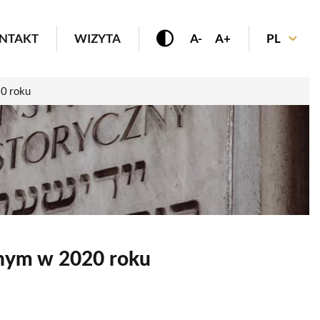
enu
NTAKT
WIZYTA
A-
A+
PL
0 roku
znym w 2020 roku