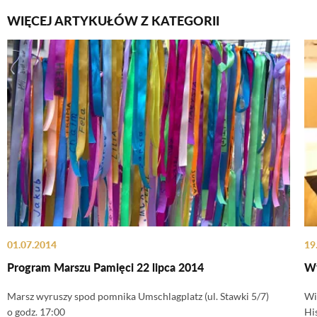
WIĘCEJ ARTYKUŁÓW Z KATEGORII
01.07.2014
19
Program Marszu Pamięci 22 lipca 2014
Wy
Marsz wyruszy spod pomnika Umschlagplatz (ul. Stawki 5/7)
Wi
o godz. 17:00
Hi