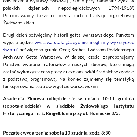
odwiedzenia wystawy czasowej „Ramię przy ramieniu? Żydzi w
polskich dążeniach niepodległościowych 1794-1918”.
Porozmawiamy także o cmentarzach i tradycji pogrzebowej
Żydów polskich.
Drugi dzień poświęcimy historii getta warszawskiego. Punktem
wyjścia będzie
wystawa stała „Czego nie mogliśmy wykrzyczeć
światu”
poświęcona grupie Oneg Szabat, twórcom Podziemnego
Archiwum Getta Warszawy. W dalszej części zaproponujemy
Państwu wybrane materiałów z naszych zbiorów, które mogą
zostać wykorzystane w pracy z uczniami szkół średnich w zgodzie
z podstawą programową. Na koniec zajmiemy się tematyką
funkcjonowania teatrów w getcie warszawskim.
Akademia Zimowa odbędzie się w dniach 10-11 grudnia
(sobota-niedziela) w siedzibie Żydowskiego Instytutu
Historycznego im. E. Ringelbluma przy ul. Tłomackie 3/5.
Początek wydarzenia: sobota 10 grudnia, godz. 8:30