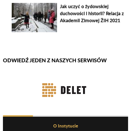
Jak uczyć o żydowskiej
duchowości i historii? Relacja z
Akademii Zimowej ŻIH 2021
ODWIEDŹ JEDEN Z NASZYCH SERWISÓW
Firmy Rotator
Before Footer Menu
O Instytucie