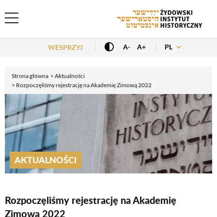
Header Menu
PL
A-
A+
WESPRZYJ
Strona główna
Aktualności
Rozpoczęliśmy rejestrację na Akademię Zimową 2022
AKTUALNOŚCI
Rozpoczęliśmy rejestrację na Akademię
Zimową 2022