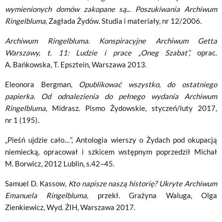
wymienionych domów zakopane są
...
Poszukiwania Archiwum
Ringelbluma
, Zagłada Żydów. Studia i materiały, nr 12/2006.
Archiwum Ringelbluma. Konspiracyjne Archiwum Getta
Warszawy
, t. 11:
Ludzie i prace „Oneg Szabat”
,
oprac.
A. Bańkowska, T. Epsztein, Warszawa 2013.
Eleonora Bergman
, Opublikować wszystko, do ostatniego
papierka. Od odnalezienia do pełnego wydania Archiwum
Ringelbluma
, Midrasz. Pismo Żydowskie, styczeń/luty 2017,
nr 1 (195).
„Pieśń ujdzie cało…”, Antologia wierszy o Żydach pod okupacją
niemiecką, opracował i szkicem wstępnym poprzedził Michał
M. Borwicz, 2012 Lublin, s.42–45.
Samuel D. Kassow
, Kto napisze naszą historię? Ukryte Archiwum
Emanuela Ringelbluma,
przekł. Grażyna Waluga, Olga
Zienkiewicz, Wyd. ŻIH, Warszawa 2017.