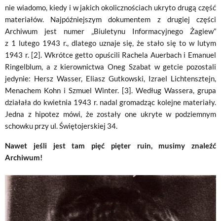
nie wiadomo, kiedy i w jakich okolicznościach ukryto drugą część
materiałów. Najpóźniejszym dokumentem z drugiej części
Archiwum jest numer „Biuletynu Informacyjnego Żagiew”
z 1 lutego 1943 r., dlatego uznaje się, że stało się to w lutym
1943 r. [2]. Wkrótce getto opuścili Rachela Auerbach i Emanuel
Ringelblum, a z kierownictwa Oneg Szabat w getcie pozostali
jedynie: Hersz Wasser, Eliasz Gutkowski, Izrael Lichtensztejn,
Menachem Kohn i Szmuel Winter. [3]. Według Wassera, grupa
działała do kwietnia 1943 r. nadal gromadząc kolejne materiały.
Jedna z hipotez mówi, że zostały one ukryte w podziemnym
schowku przy ul. Świętojerskiej 34.
Nawet jeśli jest tam pięć pięter ruin, musimy znaleźć
Archiwum!