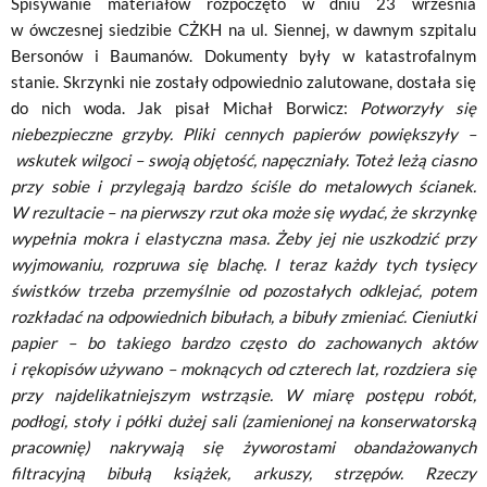
Spisywanie materiałów rozpoczęto w dniu 23 września
w ówczesnej siedzibie CŻKH na ul. Siennej, w dawnym szpitalu
Bersonów i Baumanów. Dokumenty były w katastrofalnym
stanie. Skrzynki nie zostały odpowiednio zalutowane, dostała się
do nich woda. Jak pisał Michał Borwicz:
Potworzyły się
niebezpieczne grzyby. Pliki cennych papierów powiększyły –
wskutek wilgoci – swoją objętość, napęczniały. Toteż leżą ciasno
przy sobie
i przylegają bardzo ściśle do metalowych ścianek.
W rezultacie – na pierwszy rzut oka może się wydać, że skrzynkę
wypełnia mokra i elastyczna masa. Żeby jej nie uszkodzić przy
wyjmowaniu, rozpruwa się blachę. I teraz każdy tych tysięcy
świstków trzeba przemyślnie od pozostałych odklejać, potem
rozkładać na odpowiednich bibułach, a bibuły zmieniać. Cieniutki
papier – bo takiego bardzo często do zachowanych aktów
i rękopisów używano – moknących od czterech lat, rozdziera się
przy najdelikatniejszym wstrząsie.
W miarę postępu robót,
podłogi, stoły i półki dużej sali
(zamienionej na konserwatorską
pracownię) nakrywają się żyworostami obandażowanych
filtracyjną bibułą książek, arkuszy, strzępów. Rzeczy