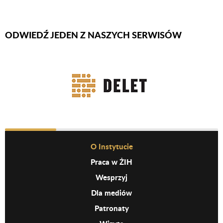
ODWIEDŹ JEDEN Z NASZYCH SERWISÓW
Firmy Rotator
Before Footer Menu
O Instytucie
Praca w ŻIH
Wesprzyj
Dla mediów
Patronaty