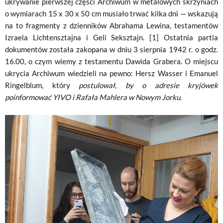
ukrywanie pierwszej części Archiwum w metalowych skrzyniach
o wymiarach 15 x 30 x 50 cm musiało trwać kilka dni — wskazują
na to fragmenty z dzienników Abrahama Lewina, testamentów
Izraela Lichtensztajna i Geli Seksztajn. [1] Ostatnia partia
dokumentów została zakopana w dniu 3 sierpnia 1942 r. o godz.
16.00, o czym wiemy z testamentu Dawida Grabera. O miejscu
ukrycia Archiwum wiedzieli na pewno: Hersz Wasser i Emanuel
Ringelblum, który
postulował, by o adresie kryjówek
poinformować YIVO i Rafała Mahlera w Nowym Jorku
.