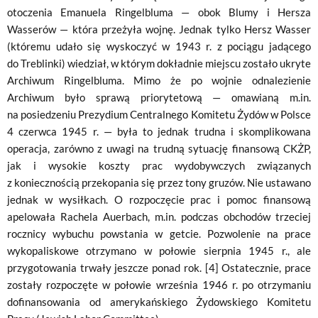
otoczenia Emanuela Ringelbluma — obok Blumy i Hersza
Wasserów — która przeżyła wojnę. Jednak tylko Hersz Wasser
(któremu udało się wyskoczyć w 1943 r. z pociągu jadącego
do Treblinki) wiedział, w którym dokładnie miejscu zostało ukryte
Archiwum Ringelbluma. Mimo że po wojnie odnalezienie
Archiwum było sprawą priorytetową — omawianą m.in.
na posiedzeniu Prezydium Centralnego Komitetu Żydów w Polsce
4 czerwca 1945 r. — była to jednak trudna i skomplikowana
operacja, zarówno z uwagi na trudną sytuację finansową CKŻP,
jak i wysokie koszty prac wydobywczych związanych
z koniecznością przekopania się przez tony gruzów. Nie ustawano
jednak w wysiłkach. O rozpoczęcie prac i pomoc finansową
apelowała Rachela Auerbach, m.in. podczas obchodów trzeciej
rocznicy wybuchu powstania w getcie. Pozwolenie na prace
wykopaliskowe otrzymano w połowie sierpnia 1945 r., ale
przygotowania trwały jeszcze ponad rok. [4] Ostatecznie, prace
zostały rozpoczęte w połowie września 1946 r. po otrzymaniu
dofinansowania od amerykańskiego Żydowskiego Komitetu