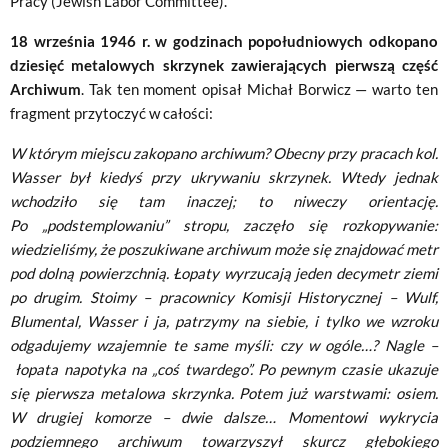
Pracy (Jewish Labor Committee).
18 września 1946 r. w godzinach popołudniowych odkopano
dziesięć metalowych skrzynek zawierających pierwszą część
Archiwum
. Tak ten moment opisał Michał Borwicz — warto ten
fragment przytoczyć w całości:
W którym miejscu zakopano archiwum? Obecny przy pracach kol.
Wasser był kiedyś przy ukrywaniu skrzynek. Wtedy jednak
wchodziło się tam inaczej; to niweczy orientację.
Po „podstemplowaniu” stropu, zaczęło się rozkopywanie:
wiedzieliśmy, że poszukiwane archiwum może się znajdować metr
pod dolną powierzchnią. Łopaty wyrzucają jeden decymetr ziemi
po drugim. Stoimy – pracownicy Komisji Historycznej – Wulf,
Blumental, Wasser i ja, patrzymy na siebie, i tylko we wzroku
odgadujemy wzajemnie te same myśli: czy w ogóle…? Nagle –
łopata napotyka na „coś twardego”. Po pewnym czasie ukazuje
się pierwsza metalowa skrzynka. Potem już warstwami: osiem.
W drugiej komorze – dwie dalsze… Momentowi wykrycia
podziemnego archiwum towarzyszył skurcz głębokiego