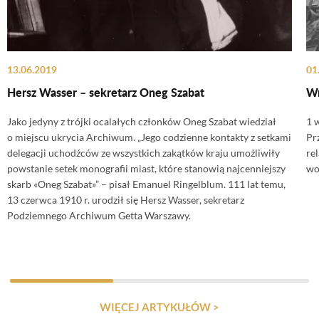
13.06.2019
01
Hersz Wasser – sekretarz Oneg Szabat
Wr
Jako jedyny z trójki ocalałych członków Oneg Szabat wiedział
1 
o miejscu ukrycia Archiwum. „Jego codzienne kontakty z setkami
Pr
delegacji uchodźców ze wszystkich zakątków kraju umożliwiły
re
powstanie setek monografii miast, które stanowią najcenniejszy
wo
skarb «Oneg Szabat»” – pisał Emanuel Ringelblum. 111 lat temu,
13 czerwca 1910 r. urodził się Hersz Wasser, sekretarz
Podziemnego Archiwum Getta Warszawy.
WIĘCEJ ARTYKUŁÓW >