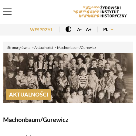
Header Menu
PL
A-
A+
WESPRZYJ
Strona główna
Aktualności
Machonbaum/Gurewicz
AKTUALNOŚCI
Machonbaum/Gurewicz