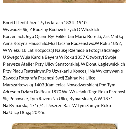
Boretti Teofil Józef, żył w latach 1834–1910.
Wywodził Się Z Rodziny Budowniczych O Włoskich
Korzeniach.Jego Ojcem Był Feliks Jan Maria Boretti, Zaś Matką
Anna Rozyna Hauschild.Miał Liczne Rodzeństwo.W Roku 1852,
W Wieku 18 Lat Rozpoczął Naukę Rzemiosła Fotograficznego
U Swego Wuja Karola Beyera.W Roku 1857 Otworzył Swoje
Pierwsze Atelier Przy Ulicy Senatorskiej, W Domu Łagiewnickich
Przy Placu Teatralnym.Po Uzyskaniu Koncesji Na Wykonywanie
Zawodu Fotografa Przenosi Swój Zakład Na Ulicę
Marszałkowską 1403(Kamienica Nowodworskich).Pod Tym
Adresem Działa Do Roku 1870.We Wrześniu Tego Roku Przenosi
Się Ponownie, Tym Razem Na Ulicę Rymarską 6, A W 1871
Na Rymarską 471e/4, I Jeszcze Raz, W Tym Samym Roku
Na Ulicę Długą 20/26.