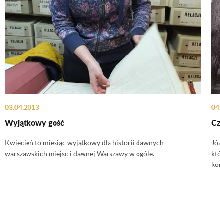
03.04.2013
04
Wyjątkowy gość
Cz
Kwiecień to miesiąc wyjątkowy dla historii dawnych
Jó
warszawskich miejsc i dawnej Warszawy w ogóle.
kt
ko