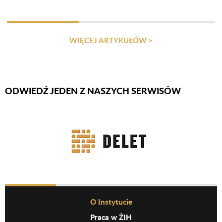
WIĘCEJ ARTYKUŁÓW >
ODWIEDŹ JEDEN Z NASZYCH SERWISÓW
Firmy Rotator
Before Footer Menu
O Instytucie
Praca w ŻIH