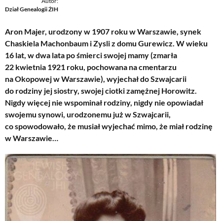
Autor:
Dział Genealogii ŻIH
Aron Majer, urodzony w 1907 roku w Warszawie, synek
Chaskiela Machonbaum i Zysli z domu Gurewicz. W wieku
16 lat, w dwa lata po śmierci swojej mamy (zmarła
22 kwietnia 1921 roku, pochowana na cmentarzu
na Okopowej w Warszawie), wyjechał do Szwajcarii
do rodziny jej siostry, swojej ciotki zamężnej Horowitz.
Nigdy więcej nie wspominał rodziny, nigdy nie opowiadał
swojemu synowi, urodzonemu już w Szwajcarii,
co spowodowało, że musiał wyjechać mimo, że miał rodzinę
w Warszawie…