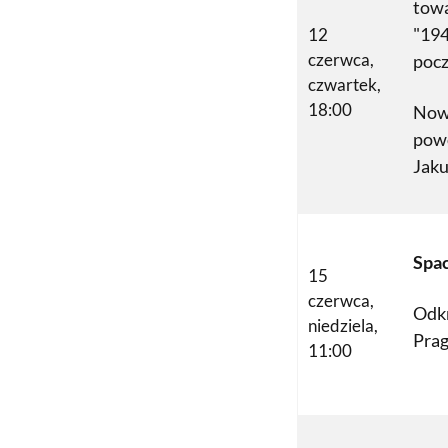
tow
"194
12
czerwca,
pocz
czwartek,
18:00
Now
pow
Jaku
Spa
15
czerwca,
Odk
niedziela,
Prag
11:00