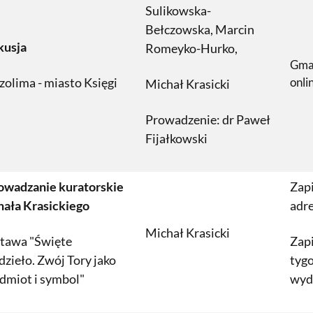
Sulikowska-
Bełczowska, Marcin
kusja
Romeyko-Hurko,
Gmac
zolima - miasto Księgi
onli
Michał Krasicki
Prowadzenie: dr Paweł
Fijałkowski
owadzanie kuratorskie
Zapi
ała Krasickiego
adr
Michał Krasicki
tawa "Święte
Zapi
dzieło. Zwój Tory jako
tyg
dmiot i symbol"
wyd