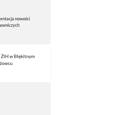
entacja nowości
awniczych
a ŻIH w Błękitnym
żowcu