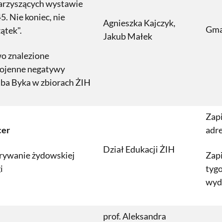
arzyszących wystawie
5. Nie koniec, nie
Agnieszka Kajczyk,
Gma
ątek".
Jakub Małek
o znalezione
ojenne negatywy
ba Byka w zbiorach ŻIH
Zapi
cer
adr
Dział Edukacji ŻIH
rywanie żydowskiej
Zapi
i
tyg
wyd
prof. Aleksandra