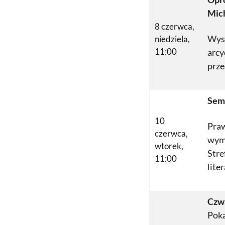
Mich
8 czerwca,
Wys
niedziela,
11:00
arcy
prze
Sem
10
Praw
czerwca,
wymi
wtorek,
Stre
11:00
lite
Czw
Pok