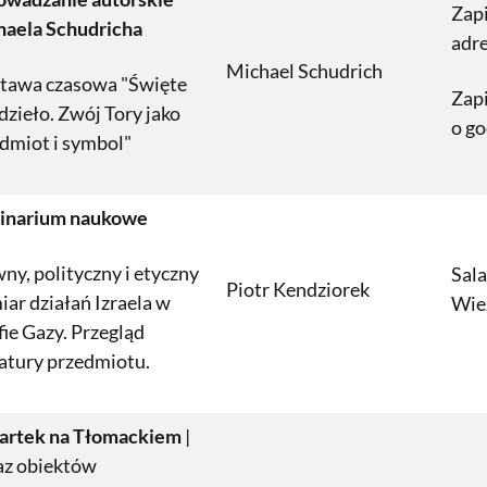
Zap
aela Schudricha
adr
Michael Schudrich
tawa czasowa "Święte
Zapi
dzieło. Zwój Tory jako
o go
dmiot i symbol"
inarium naukowe
ny, polityczny i etyczny
Sal
Piotr Kendziorek
ar działań Izraela w
Wie
fie Gazy. Przegląd
ratury przedmiotu.
artek na Tłomackiem
|
az obiektów