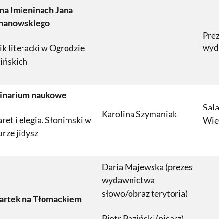
na Imieninach Jana
hanowskiego
Prez
ik literacki w Ogrodzie
wyd
ińskich
inarium naukowe
Sal
Karolina Szymaniak
ret i elegia. Słonimski w
Wie
urze jidysz
Daria Majewska (prezes
wydawnictwa
słowo/obraz terytoria)
artek na Tłomackiem
Piotr Paziński (pisarz)