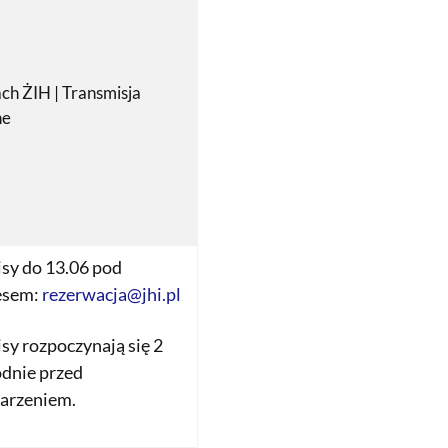
h ŻIH | Transmisja
ne
sy do 13.06 pod
esem:
rezerwacja@jhi.pl
sy rozpoczynają się 2
odnie przed
arzeniem.