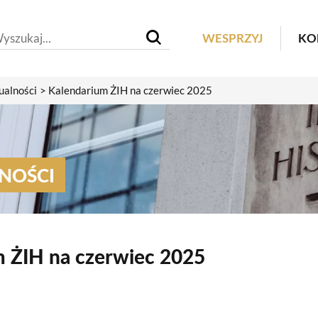
Header M
WESPRZYJ
KO
ualności
Kalendarium ŻIH na czerwiec 2025
NOŚCI
m ŻIH na czerwiec 2025