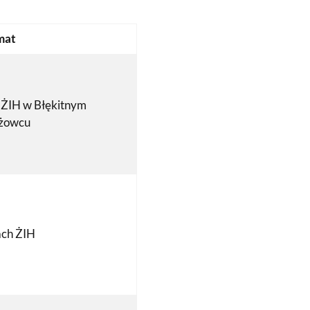
mat
 ŻIH w Błękitnym
żowcu
ch ŻIH