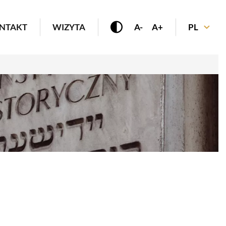
enu
NTAKT
WIZYTA
A-
A+
PL