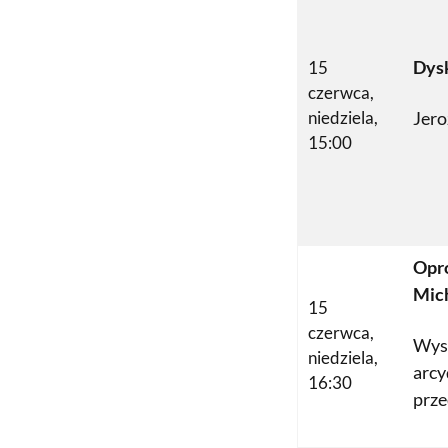
Dys
15
czerwca,
niedziela,
Jero
15:00
Opr
Mich
15
czerwca,
Wys
niedziela,
arcy
16:30
prze