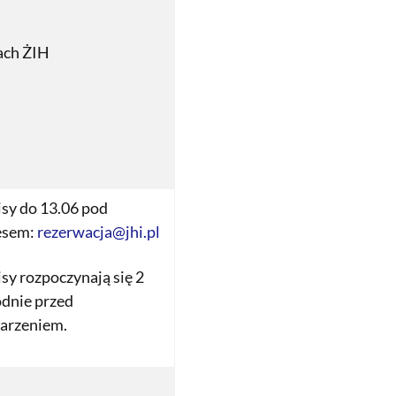
ch ŻIH
sy do 13.06 pod
esem:
rezerwacja@jhi.pl
sy rozpoczynają się 2
odnie przed
arzeniem.