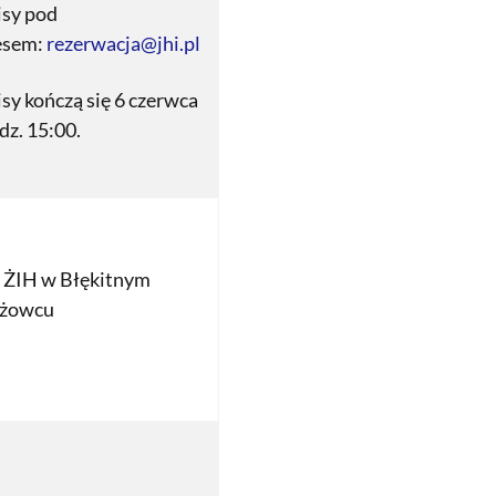
isy pod
esem:
rezerwacja@jhi.pl
sy kończą się 6 czerwca
dz. 15:00.
a ŻIH w Błękitnym
żowcu