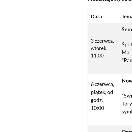
Data
Tem
Sem
3 czerwca,
Spot
wtorek,
Mari
11:00
"Pam
Now
6 czerwca,
piątek, od
"Świ
godz.
Tory
10:00
sym
Opr