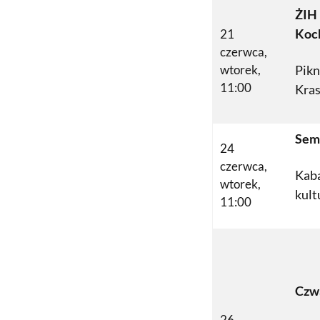
ŻIH 
Koc
21
czerwca,
wtorek,
Pikn
11:00
Kras
Sem
24
czerwca,
Kaba
wtorek,
kult
11:00
Czw
26