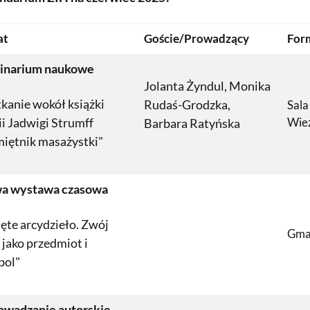
at
Goście/Prowadzący
For
inarium naukowe
Jolanta Żyndul, Monika
kanie wokół książki
Rudaś-Grodzka,
Sala
i Jadwigi Strumff
Wie
Barbara Ratyńska
iętnik masażystki"
a wystawa czasowa
ęte arcydzieło. Zwój
Gma
 jako przedmiot i
bol"
owadzanie autorskie