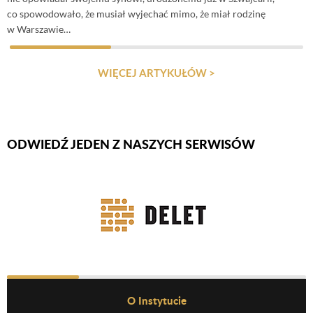
co spowodowało, że musiał wyjechać mimo, że miał rodzinę
w Warszawie…
WIĘCEJ ARTYKUŁÓW >
ODWIEDŹ JEDEN Z NASZYCH SERWISÓW
Firmy Rotator
Before Footer Menu
O Instytucie