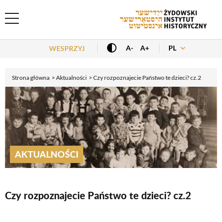
Header Menu
PL
A-
A+
WESPRZYJ
Strona główna
Aktualności
Czy rozpoznajecie Państwo te dzieci? cz.2
AKTUALNOŚCI
Czy rozpoznajecie Państwo te dzieci? cz.2