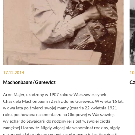
17.12.2014
10
Machonbaum/Gurewicz
Cz
Aron Majer, urodzony w 1907 roku w Warszawie, synek
Chaskiela Machonbaum i Zysli z domu Gurewicz. W wieku 16 lat,
w dwa lata po śmierci swojej mamy (zmarła 22 kwietnia 1921
roku, pochowana na cmentarzu na Okopowej w Warszawie),
wyjechał do Szwajcarii do rodziny jej siostry, swojej ciotki
zamężnej Horowitz. Nigdy więcej nie wspominał rodziny, nigdy
nie opowiadał swojemu synowi, urodzonemu już w Szwajcarii,