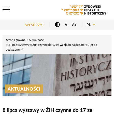
Header Menu
PL
A-
A+
WESPRZYJ
Strona główna
Aktualności
8 lipca wystawy w ŻIH czynne do 17 ze względu na debatę '80 lat po
Jedwabnem'
AKTUALNOŚCI
8 lipca wystawy w ŻIH czynne do 17 ze