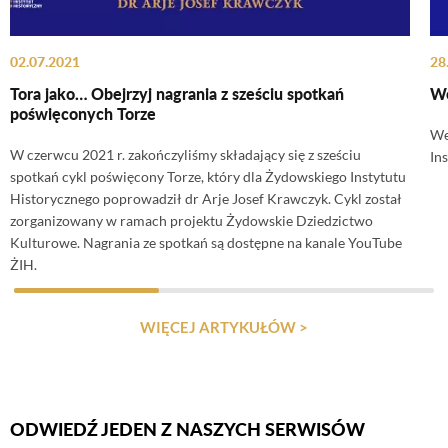
02.07.2021
28
Tora jako… Obejrzyj nagrania z sześciu spotkań
We
poświęconych Torze
We
W czerwcu 2021 r. zakończyliśmy składający się z sześciu
In
spotkań cykl poświęcony Torze, który dla Żydowskiego Instytutu
Historycznego poprowadził dr Arje Josef Krawczyk. Cykl został
zorganizowany w ramach projektu Żydowskie Dziedzictwo
Kulturowe. Nagrania ze spotkań są dostępne na kanale YouTube
ŻIH.
WIĘCEJ ARTYKUŁÓW >
ODWIEDŹ JEDEN Z NASZYCH SERWISÓW
Firmy Rotator