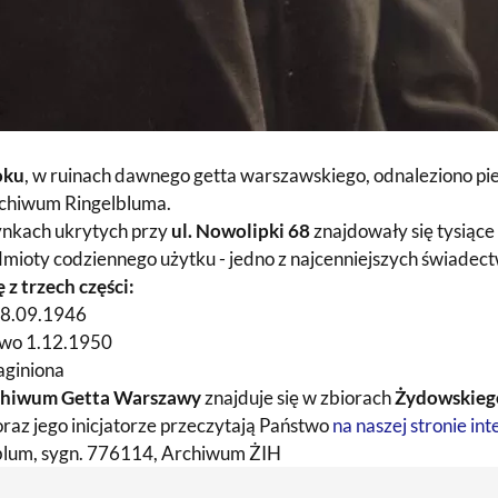
oku
, w ruinach dawnego getta warszawskiego, odnaleziono 
rchiwum Ringelbluma.
nkach ukrytych przy
ul. Nowolipki 68
znajdowały się tysiące
dmioty codziennego użytku - jedno z najcenniejszych świadec
 z trzech części:
18.09.1946
owo 1.12.1950
aginiona
chiwum Getta Warszawy
znajduje się w zbiorach
Żydowskiego
raz jego inicjatorze przeczytają Państwo
na naszej stronie in
blum, sygn. 776114, Archiwum ŻIH