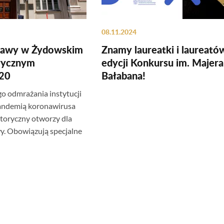
08.11.2024
tawy w Żydowskim
Znamy laureatki i laureató
orycznym
edycji Konkursu im. Majera
020
Bałabana!
 odmrażania instytucji
pandemią koronawirusa
storyczny otworzy dla
y. Obowiązują specjalne