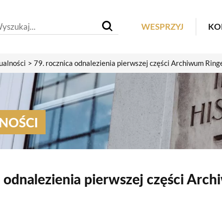
Header M
WESPRZYJ
KO
ualności
79. rocznica odnalezienia pierwszej części Archiwum Rin
NOŚCI
a odnalezienia pierwszej części Ar