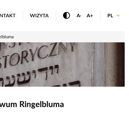
enu
NTAKT
WIZYTA
A-
A+
PL
gelbluma
chiwum Ringelbluma