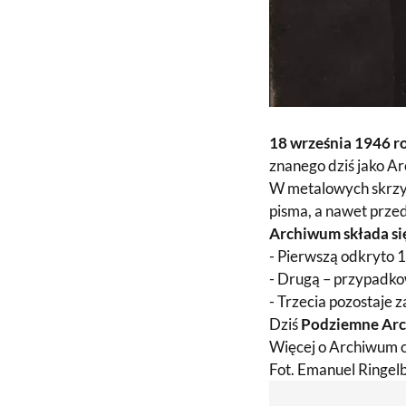
18 września 1946 r
znanego dziś jako A
W metalowych skrzy
pisma, a nawet prze
Archiwum składa się
-
Pierwszą odkryto 
-
Drugą – przypadk
-
Trzecia pozostaje z
Dziś
Podziemne Ar
Więcej o Archiwum o
Fot. Emanuel Ringel