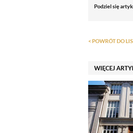
Podziel się arty
< POWRÓT DO L
WIĘCEJ ARTY