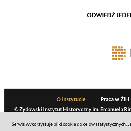
ODWIEDŹ JEDE
Firmy Ro
O Instytucie
Praca w ŻIH
Before Footer Menu
© Żydowski Instytut Historyczny im. Emanuela Ri
Serwis wykorzystuje pliki cookie do celów statystycznych. Je
Mapa serwisu
Polityka prywatności
Deklaracja dostę