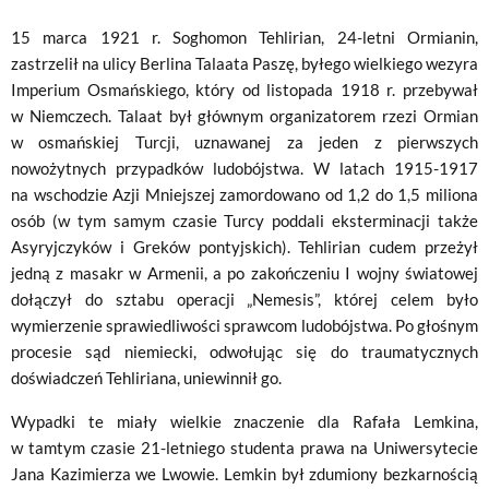
15 marca 1921 r. Soghomon Tehlirian, 24-letni Ormianin,
zastrzelił na ulicy Berlina Talaata Paszę, byłego wielkiego wezyra
Imperium Osmańskiego, który od listopada 1918 r. przebywał
w Niemczech. Talaat był głównym organizatorem rzezi Ormian
w osmańskiej Turcji, uznawanej za jeden z pierwszych
nowożytnych przypadków ludobójstwa. W latach 1915-1917
na wschodzie Azji Mniejszej zamordowano od 1,2 do 1,5 miliona
osób (w tym samym czasie Turcy poddali eksterminacji także
Asyryjczyków i Greków pontyjskich). Tehlirian cudem przeżył
jedną z masakr w Armenii, a po zakończeniu I wojny światowej
dołączył do sztabu operacji „Nemesis”, której celem było
wymierzenie sprawiedliwości sprawcom ludobójstwa. Po głośnym
procesie sąd niemiecki, odwołując się do traumatycznych
doświadczeń Tehliriana, uniewinnił go.
Wypadki te miały wielkie znaczenie dla Rafała Lemkina,
w tamtym czasie 21-letniego studenta prawa na Uniwersytecie
Jana Kazimierza we Lwowie. Lemkin był zdumiony bezkarnością