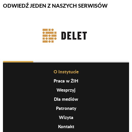
ODWIEDŹ JEDEN Z NASZYCH SERWISÓW
Firmy Rotator
Before Footer Menu
O Instytucie
Praca w ŻIH
Wesprzyj
Dla mediów
Patronaty
Wizyta
Kontakt