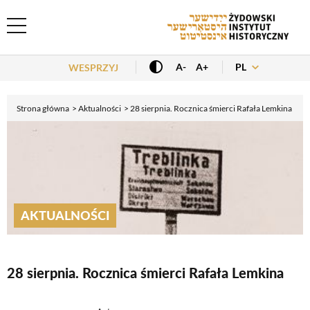
Header Menu
PL
A-
A+
WESPRZYJ
Strona główna
Aktualności
28 sierpnia. Rocznica śmierci Rafała Lemkina
AKTUALNOŚCI
28 sierpnia. Rocznica śmierci Rafała Lemkina