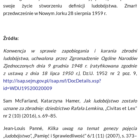
swoje życie stworzeniu definicji ludobójstwa. Zmarł
przedwcześnie w Nowym Jorku 28 sierpnia 1959 r.
Źródła:
Konwencja w sprawie zapobiegania i karania zbrodni
ludobójstwa, uchwalona przez Zgromadzenie Ogólne Narodów
Zjednoczonych dnia 9 grudnia 1948 r. (ratyfikowana zgodnie
z ustawą z dnia 18 lipca 1950 r.)
, Dz.U. 1952 nr 2 poz. 9,
http://isap.sejm.gov.pl/isap.nsf/DocDetails.xsp?
id=WDU19520020009
Sam McFarland, Katarzyna Hamer,
Jak ludobójstwo zostało
uznane za zbrodnię: dziedzictwo Rafała Lemkina
, „Civitas et Lex”
nr 2 (10) (2016), s. 69–85.
Jean-Louis Panné,
Kilka uwag na temat genezy pojęcia
„ludobójstwo”
, „Pamięć i Sprawiedliwość” 6/1 (11) (2007), s. 373–