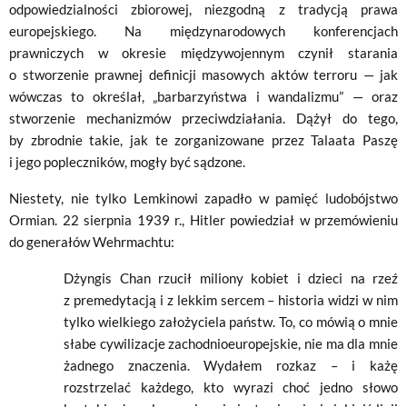
odpowiedzialności zbiorowej, niezgodną z tradycją prawa
europejskiego. Na międzynarodowych konferencjach
prawniczych w okresie międzywojennym czynił starania
o stworzenie prawnej definicji masowych aktów terroru — jak
wówczas to określał, „barbarzyństwa i wandalizmu” — oraz
stworzenie mechanizmów przeciwdziałania. Dążył do tego,
by zbrodnie takie, jak te zorganizowane przez Talaata Paszę
i jego popleczników, mogły być sądzone.
Niestety, nie tylko Lemkinowi zapadło w pamięć ludobójstwo
Ormian. 22 sierpnia 1939 r., Hitler powiedział w przemówieniu
do generałów Wehrmachtu:
Dżyngis Chan rzucił miliony kobiet i dzieci na rzeź
z premedytacją i z lekkim sercem – historia widzi w nim
tylko wielkiego założyciela państw. To, co mówią o mnie
słabe cywilizacje zachodnioeuropejskie, nie ma dla mnie
żadnego znaczenia. Wydałem rozkaz – i każę
rozstrzelać każdego, kto wyrazi choć jedno słowo