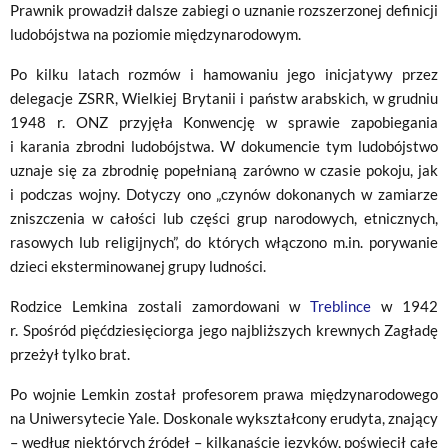
Prawnik prowadził dalsze zabiegi o uznanie rozszerzonej definicji
ludobójstwa na poziomie międzynarodowym.
Po kilku latach rozmów i hamowaniu jego inicjatywy przez
delegacje ZSRR, Wielkiej Brytanii i państw arabskich, w grudniu
1948 r. ONZ przyjęła Konwencję w sprawie zapobiegania
i karania zbrodni ludobójstwa. W dokumencie tym ludobójstwo
uznaje się za zbrodnię popełnianą zarówno w czasie pokoju, jak
i podczas wojny. Dotyczy ono „czynów dokonanych w zamiarze
zniszczenia w całości lub części grup narodowych, etnicznych,
rasowych lub religijnych”, do których włączono m.in. porywanie
dzieci eksterminowanej grupy ludności.
Rodzice Lemkina zostali zamordowani w
Treblince
w 1942
r. Spośród pięćdziesięciorga jego najbliższych krewnych Zagładę
przeżył tylko brat.
Po wojnie Lemkin został profesorem prawa międzynarodowego
na Uniwersytecie Yale. Doskonale wykształcony erudyta, znający
– według niektórych źródeł – kilkanaście języków, poświęcił całe