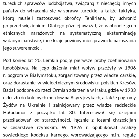
tureckich sprawców ludobójstwa, związaną z niechęcią innych
państw do wtrącania się w sprawy tureckie, a także taktyką,
którą musieli zastosować obrońcy Tehliriana, by uchronić
go przed więzieniem. Dlatego później uważał, że w obronie grup
etnicznych narażonych na systematyczną eksterminację
w danym państwie, inne kraje powinny mieć prawo do naruszania
jego suwerenności.
Pod koniec lat 20. Lemkin podjął pierwsze próby zdefiniowania
ludobójstwa. Na jego dążenia miał wpływ przeżyty w 1906
r. pogrom w Białymstoku, zorganizowany przez władze carskie,
oraz dorastanie w wieloetnicznym środowisku polskich Kresów.
Badał podobne do rzezi Ormian zdarzenia w Iraku, gdzie w 1933
r. doszło do kolejnych mordów na Asyryjczykach, a także pogromy
Żydów na Ukrainie i zainicjowany przez władze radzieckie
Hołodomor z początku lat 30. Interesował się dziejami
prześladowań od starożytności, łącznie z losami chrześcijan
w cesarstwie rzymskim. W 1926 r. opublikował analizę
sowieckiego kodeksu karnego, wprowadzającego m.in. regułę