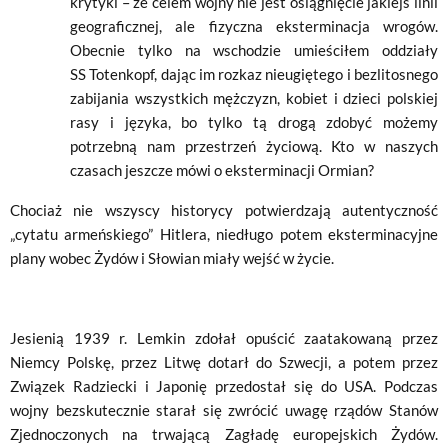
krytyki – że celem wojny nie jest osiągnięcie jakiejś linii
geograficznej, ale fizyczna eksterminacja wrogów.
Obecnie tylko na wschodzie umieściłem oddziały
SS Totenkopf, dając im rozkaz nieugiętego i bezlitosnego
zabijania wszystkich mężczyzn, kobiet i dzieci polskiej
rasy i języka, bo tylko tą drogą zdobyć możemy
potrzebną nam przestrzeń życiową. Kto w naszych
czasach jeszcze mówi o eksterminacji Ormian?
Chociaż nie wszyscy historycy potwierdzają autentyczność
„cytatu armeńskiego” Hitlera, niedługo potem eksterminacyjne
plany wobec Żydów i Słowian miały wejść w życie.
Jesienią 1939 r. Lemkin zdołał opuścić zaatakowaną przez
Niemcy Polskę, przez Litwę dotarł do Szwecji, a potem przez
Związek Radziecki i Japonię przedostał się do USA. Podczas
wojny bezskutecznie starał się zwrócić uwagę rządów Stanów
Zjednoczonych na trwającą Zagładę europejskich Żydów.