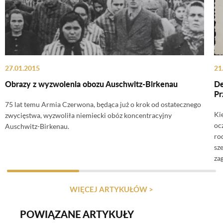
27.01.2015
21
Obrazy z wyzwolenia obozu Auschwitz-Birkenau
De
Pr
75 lat temu Armia Czerwona, będąca już o krok od ostatecznego
Ki
zwycięstwa, wyzwoliła niemiecki obóz koncentracyjny
oc
Auschwitz-Birkenau.
ro
sz
za
WIĘCEJ ARTYKUŁÓW >
POWIĄZANE ARTYKUŁY