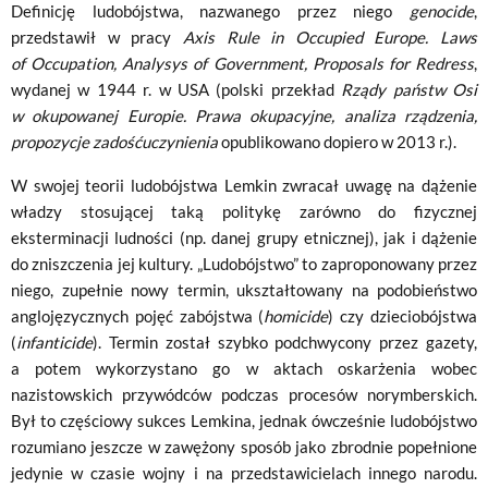
Definicję ludobójstwa, nazwanego przez niego
genocide
,
przedstawił w pracy
Axis Rule in
Occupied Europe. Laws
of Occupation, Analysys of Government, Proposals for Redress
,
wydanej w 1944 r. w USA (polski przekład
Rządy państw Osi
w okupowanej Europie. Prawa okupacyjne, analiza rządzenia,
propozycje zadośćuczynienia
opublikowano dopiero w 2013 r.).
W swojej teorii ludobójstwa Lemkin zwracał uwagę na dążenie
władzy stosującej taką politykę zarówno do fizycznej
eksterminacji ludności (np. danej grupy etnicznej), jak i dążenie
do zniszczenia jej kultury. „Ludobójstwo” to zaproponowany przez
niego, zupełnie nowy termin, ukształtowany na podobieństwo
anglojęzycznych pojęć zabójstwa (
homicide
) czy dzieciobójstwa
(
infanticide
). Termin został szybko podchwycony przez gazety,
a potem wykorzystano go w aktach oskarżenia wobec
nazistowskich przywódców podczas procesów norymberskich.
Był to częściowy sukces Lemkina, jednak ówcześnie ludobójstwo
rozumiano jeszcze w zawężony sposób jako zbrodnie popełnione
jedynie w czasie wojny i na przedstawicielach innego narodu.